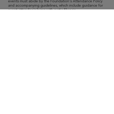
events must abide by the Foundation's Attendance Policy
and accompanying guidelines, which include guidance for
event attendee's living with cystic fibrosis.
View Attendance Policy
Cystic Fibrosis Foundation
4550 Montgomery Ave.
Suite 1100 N
Bethesda,
MD
20814
301-951-4422
800-344-4823
(toll free)
About The Foundation
|
About Cystic Fibrosis